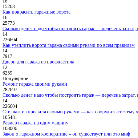
18
15268
Как покрасить гаражные ворота
16
25773
Сколько денег надо чтобы построить гараж — перечень затрат,
14
226604
Как утеплить ворота гаража своими руками по всем правилам
14
7917
Двери для гаража из профнастила
12
6259
Популярное
Ремонт гаража своими руками
282697
Сколько денег надо чтобы построить гараж — перечень затрат,
14
226604
Стеллаж из профиля своими руками — как соорудить систему х
105481
Размер гаража на одну машину
103006
Закон о гаражном кооперативе – он существует или это миф