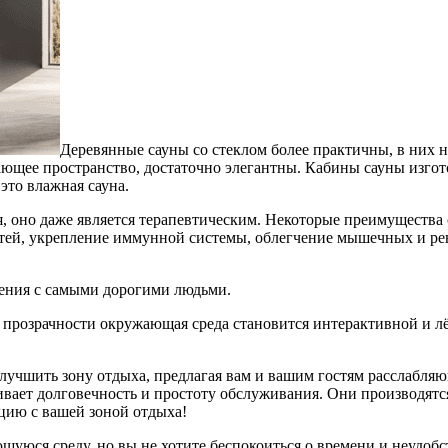
Деревянные сауны со стеклом более практичны, в них н
щее пространство, достаточно элегантны. Кабины сауны изгот
это влажная сауна.
ья, оно даже является терапевтическим. Некоторые преимуществ
тей, укрепление иммунной системы, облегчение мышечных и рев
ения с самыми дорогими людьми.
их прозрачности окружающая среда становится интерактивной и л
улучшить зону отдыха, предлагая вам и вашим гостям расслабля
чивает долговечность и простоту обслуживания. Они производятс
цию с вашей зоной отдыха!
щуюся среду, но вы не хотите беспокоиться о времени и неудобс