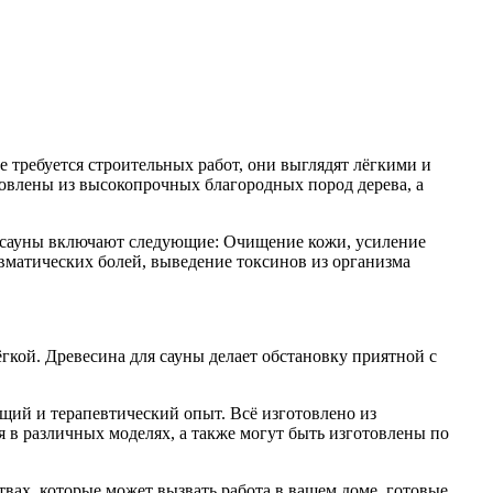
е требуется строительных работ, они выглядят лёгкими и
овлены из высокопрочных благородных пород дерева, а
а сауны включают следующие: Очищение кожи, усиление
матических болей, выведение токсинов из организма
ёгкой. Древесина для сауны делает обстановку приятной с
ющий и терапевтический опыт. Всё изготовлено из
я в различных моделях, а также могут быть изготовлены по
твах, которые может вызвать работа в вашем доме, готовые