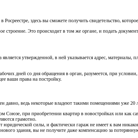
в Росреестре, здесь вы сможете получить свидетельство, которо
ое строение. Это происходит в том же органе, и подать докумен
 является утвержденной, в ней указывается адрес, материалы, пло
бочих дней со дня обращения в орган, разумеется, при условии
ее ваши права на постройку.
ен давно, ведь некоторые владеют такими помещениями уже 20 л
ом Союзе, при приобретении квартир в новостройках или как с
ляются грамотно.
т юридической силы, и фактически гараж не имеет к вам никако
я нового здания, вы не получите даже компенсацию за потерян