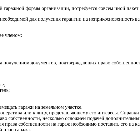
ой гаражной формы организации, потребуется совсем иной пакет
я необходимой для получения гарантии на неприкосновенность в
ее членом;
 за получением документов, подтверждающих право собственности
не;
тель;
мещать гаражи на земельном участке.
ооператива или к лицу, представляющему его интересы. Справки
право собственности, несколько осложнен подачей дополнительн
ия права собственности на гараж необходимо поставить его на к
й план гаража.