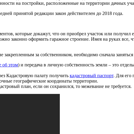
енности на постройки, расположенные на территории дачных уча
ледней принятой редакции закон действителен до 2018 года.
ментов, которые докажут, что он приобрел участок или получил
ожно законно оформить гаражное строение. Имея на руках все, чт
е закрепленным за собственником, необходимо сначала заняться
е об этом
) и передача в личную собственность земли – это отде
ерез Кадастровую палату получить
кадастровый паспорт
. Для его
точные географические координаты территории.
астровый план, если он сохранился, то межевание не требуется.