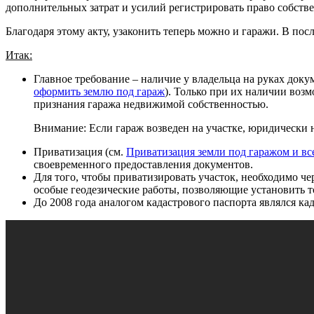
дополнительных затрат и усилий регистрировать право собств
Благодаря этому акту, узаконить теперь можно и гаражи. В пос
Итак:
Главное требование – наличие у владельца на руках доку
оформить землю под гараж
). Только при их наличии возм
признания гаража недвижимой собственностью.
Внимание: Если гараж возведен на участке, юридически н
Приватизация (см.
Приватизация земли под гаражом и вс
своевременного предоставления документов.
Для того, чтобы приватизировать участок, необходимо ч
особые геодезические работы, позволяющие установить 
До 2008 года аналогом кадастрового паспорта являлся кад