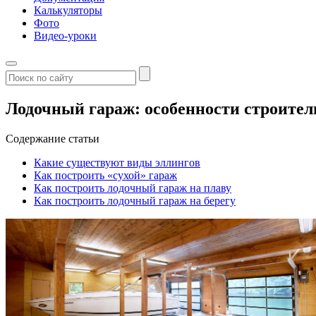
Калькуляторы
Фото
Видео-уроки
Лодочный гараж: особенности строитель
Содержание статьи
Какие существуют виды эллингов
Как построить «сухой» гараж
Как построить лодочный гараж на плаву
Как построить лодочный гараж на берегу