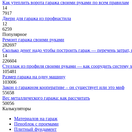
Как утеплить ворота гаража своими руками по всем правилам
14
7917
Двери для гаража из профнастила
12
6259
Популярное
Ремонт гаража своими руками
282697
Сколько денег надо чтобы построить гараж — перечень затрат,
14
226604
Стеллаж из профиля своими руками — как соорудить систему х
105481
Размер гаража на одну машину
103006
Закон о гаражном кооперативе – он существует или это миф
55658
Вес металлического гаража: как рассчитать
50056
Калькуляторы
Материалов на гараж
Пеноблок с проемами
Плитный фундамент