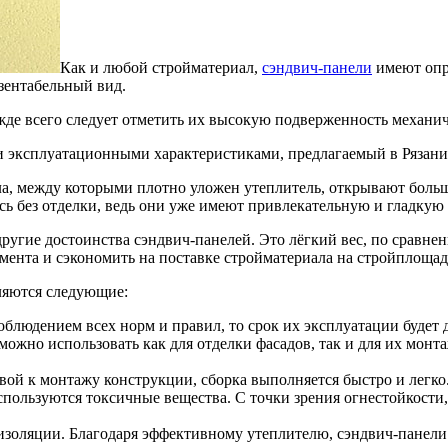
Как и любой стройматериал,
сэндвич-панели
имеют опр
зентабельный вид.
жде всего следует отметить их высокую подверженность механич
 эксплуатационными характеристиками, предлагаемый в Рязан
ала, между которыми плотно уложен утеплитель, открывают бол
ись без отделки, ведь они уже имеют привлекательную и гладкую
угие достоинства сэндвич-панелей. Это лёгкий вес, по сравнен
амента и сэкономить на поставке стройматериала на стройплощад
ляются следующие:
людением всех норм и правил, то срок их эксплуатации будет д
можно использовать как для отделки фасадов, так и для их мон
вой к монтажу конструкции, сборка выполняется быстро и легко
спользуются токсичные вещества. С точки зрения огнестойкости
коизоляции. Благодаря эффективному утеплителю, сэндвич-пане