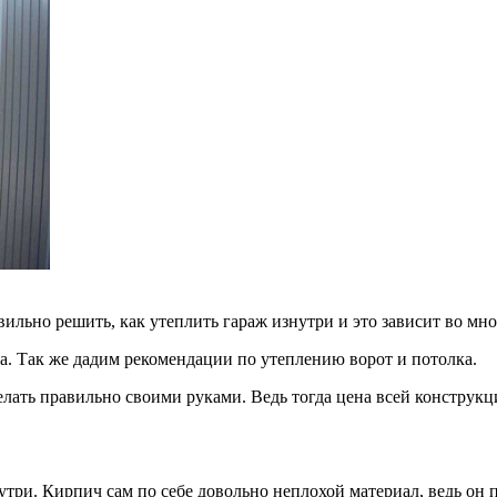
ильно решить, как утеплить гараж изнутри и это зависит во мно
а. Так же дадим рекомендации по утеплению ворот и потолка.
делать правильно своими руками. Ведь тогда цена всей конструкц
утри. Кирпич сам по себе довольно неплохой материал, ведь он п