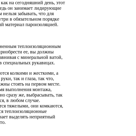
 как на сегодняшний день, этот
Ведь он занимает лидирующие
 нельзя забывать, что для
утри в обязательном порядке
й материал пароизоляцией.
раненным теплоизоляционным
приобрести ее, вы должны
равнивая с минеральной ватой,
 в специальных рукавицах.
яются колкими и жесткими, а
руки, так и глаза, так что,
жны стоять на первом месте.
емя выполнения монтажа,
жно сразу же, выбрасывать, так
я, в любом случае.
ятся тяжелыми, они комкаются,
ются теплоизоляционные
инает выделять неприятный
то.