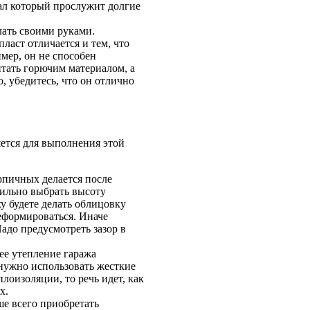
ал который прослужит долгие
лать своими руками.
ласт отличается и тем, что
мер, он не способен
итать горючим материалом, а
о, убедитесь, что он отлично
ется для выполнения этой
рпичных делается после
вильно выбрать высоту
ху будете делать облицовку
еформироваться. Иначе
Надо предусмотреть зазор в
ее утепление гаража
 нужно использовать жесткие
плоизоляции, то речь идет, как
х.
е всего приобретать