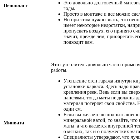
Это довольно долговечный матери
Пенопласт
годы.
Просто в монтаже и все можно сде
Но при этом нужно знать, что пеноп
имеет некоторые недостатки, напри
пропускать воздух, его принято сч
значит, прежде чем, приобретать ег
подходит вам.
Этот утеплитель довольно часто применя
работы.
Утепление стен гаража изнутри ки
установки каркаса. Здесь надо пра
крепления реек. Ведь если вы свер
панелями, тогда маты не должны д
материал потеряет свои свойства. 
один см.
Если вы желаете выполнить внешн
минеральной ватой, то знайте, что
Минвата
маты, а что касается внутренней те
о мягких, так и о полужестких мата
Специалисты утверждают, что лучш