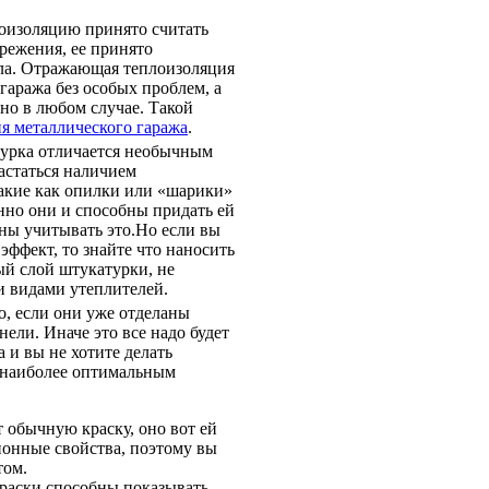
оизоляцию принято считать
ережения, ее принято
ала. Отражающая теплоизоляция
гаража без особых проблем, а
ено в любом случае. Такой
я металлического гаража
.
атурка отличается необычным
вастаться наличием
акие как опилки или «шарики»
нно они и способны придать ей
ны учитывать это.Но если вы
эффект, то знайте что наносить
ый слой штукатурки, не
и видами утеплителей.
о, если они уже отделаны
ели. Иначе это все надо будет
а и вы не хотите делать
ь наиболее оптимальным
 обычную краску, оно вот ей
онные свойства, поэтому вы
том.
раски способны показывать