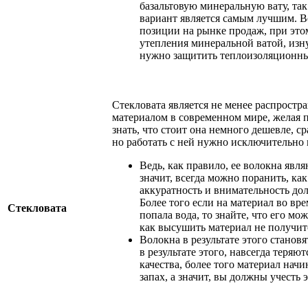
базальтовую минеральную вату, так
вариант является самым лучшим. 
позиции на рынке продаж, при этом
утепления минеральной ватой, изн
нужно защитить теплоизоляционны
Стекловата является не менее распрост
материалом в современном мире, желая 
знать, что стоит она немного дешевле, с
но работать с ней нужно исключительно
Ведь, как правило, ее волокна явл
значит, всегда можно поранить, как 
аккуратность и внимательность дол
Более того если на материал во вр
Стекловата
попала вода, то знайте, что его мо
как высушить материал не получитс
Волокна в результате этого станов
в результате этого, навсегда теря
качества, более того материал нач
запах, а значит, вы должны учесть э