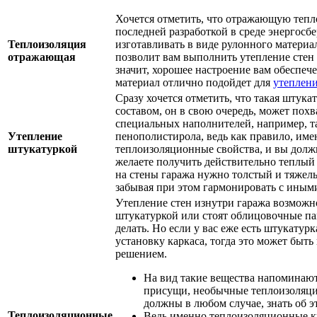
Хочется отметить, что отражающую тепл
последней разработкой в среде энергосб
Теплоизоляция
изготавливать в виде рулонного матери
отражающая
позволит вам выполнить утепление стен 
значит, хорошее настроение вам обеспеч
материал отлично подойдет для
утеплени
Сразу хочется отметить, что такая штук
составом, он в свою очередь, может пох
специальных наполнителей, например, т
Утепление
пенополистирола, ведь как правило, име
штукатуркой
теплоизоляционные свойства, и вы долж
желаете получить действительно теплый 
на стены гаража нужно толстый и тяжел
забывая при этом гармонировать с иным
Утепление стен изнутри гаража возможн
штукатуркой или стоят облицовочные пан
делать. Но если у вас еже есть штукатурк
установку каркаса, тогда это может быт
решением.
На вид такие вещества напоминают
присущи, необычные теплоизоляци
должны в любом случае, знать об э
Теплоизоляционные
Ведь именно теплоизоляционные к