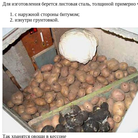
Для изготовления берется листовая сталь, толщиной примерно 
с наружной стороны битумом;
изнутри грунтовкой.
Так хранятся овощи в кессоне