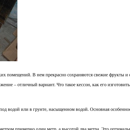
таких помещений. В нем прекрасно сохраняются свежие фрукты и
ение – отличный вариант. Что такое кессон, как его изготовить,
 под водой или в грунте, насыщенном водой. Основная особенно
етром примерно один метр, а высотой два метра. Это оптимальны