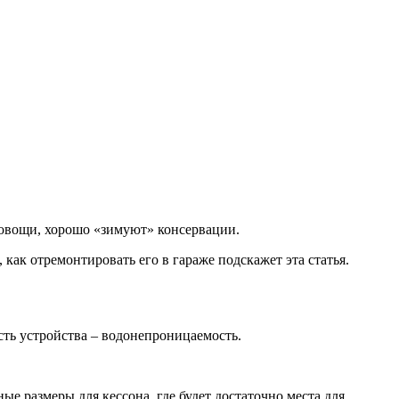
 овощи, хорошо «зимуют» консервации.
 как отремонтировать его в гараже подскажет эта статья.
сть устройства – водонепроницаемость.
е размеры для кессона, где будет достаточно места для