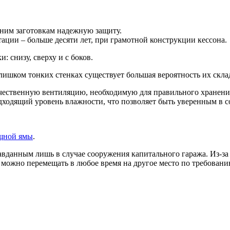
шним заготовкам надежную защиту.
ации – больше десяти лет, при грамотной конструкции кессона.
 снизу, сверху и с боков.
лишком тонких стенках существует большая вероятность их скла
ачественную вентиляцию, необходимую для правильного хранени
одящий уровень влажности, что позволяет быть уверенным в с
щной ямы
.
авданным лишь в случае сооружения капитального гаража. Из-за
 можно перемещать в любое время на другое место по требован