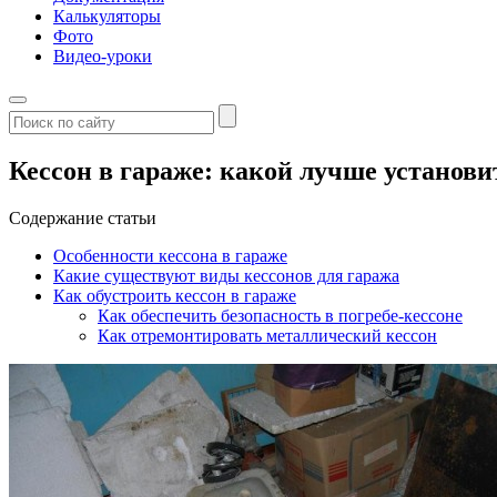
Калькуляторы
Фото
Видео-уроки
Кессон в гараже: какой лучше установи
Содержание статьи
Особенности кессона в гараже
Какие существуют виды кессонов для гаража
Как обустроить кессон в гараже
Как обеспечить безопасность в погребе-кессоне
Как отремонтировать металлический кессон