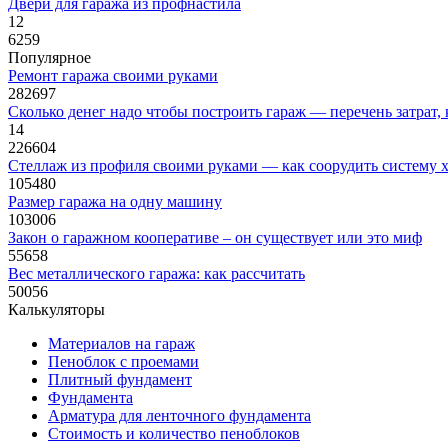
Двери для гаража из профнастила
12
6259
Популярное
Ремонт гаража своими руками
282697
Сколько денег надо чтобы построить гараж — перечень затрат,
14
226604
Стеллаж из профиля своими руками — как соорудить систему х
105480
Размер гаража на одну машину
103006
Закон о гаражном кооперативе – он существует или это миф
55658
Вес металлического гаража: как рассчитать
50056
Калькуляторы
Материалов на гараж
Пеноблок с проемами
Плитный фундамент
Фундамента
Арматура для ленточного фундамента
Стоимость и количество пеноблоков