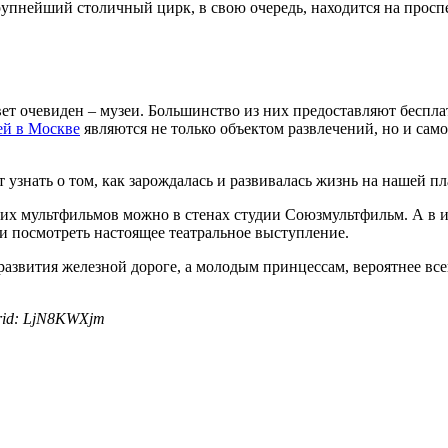
упнейший столичный цирк, в свою очередь, находится на проспек
ет очевиден – музеи. Большинство из них предоставляют бесплат
ей в Москве
являются не только объектом развлечений, но и са
 узнать о том, как зарождалась и развивалась жизнь на нашей п
ких мультфильмов можно в стенах студии Союзмультфильм. А в и
 и посмотреть настоящее театральное выступление.
азвития железной дороге, а молодым принцессам, вероятнее всег
erid: LjN8KWXjm