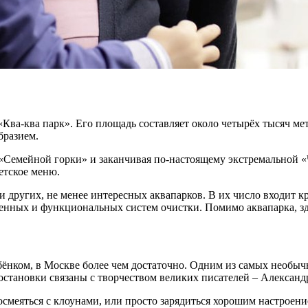
а-ква парк». Его площадь составляет около четырёх тысяч метро
бразием.
й «Семейной горки» и заканчивая по-настоящему экстремальной 
детское меню.
 и других, не менее интересных аквапарков. В их число входит
еменных и функциональных систем очистки. Помимо аквапарка, зд
бёнком, в Москве более чем достаточно. Одним из самых необычн
остановки связаны с творчеством великих писателей – Алексан
осмеяться с клоунами, или просто зарядиться хорошим настроен