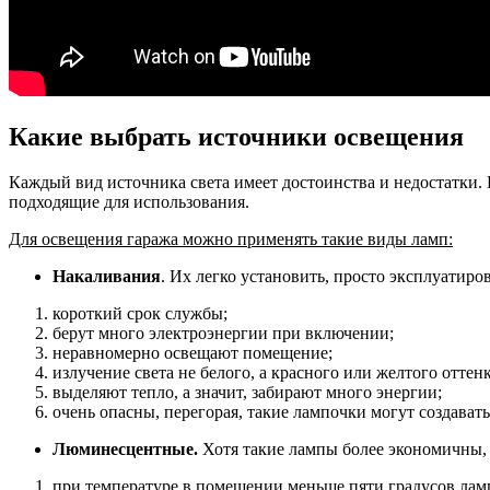
Какие выбрать источники освещения
Каждый вид источника света имеет достоинства и недостатки. 
подходящие для использования.
Для освещения гаража можно применять такие виды ламп:
Накаливания
. Их легко установить, просто эксплуатиро
короткий срок службы;
берут много электроэнергии при включении;
неравномерно освещают помещение;
излучение света не белого, а красного или желтого оттен
выделяют тепло, а значит, забирают много энергии;
очень опасны, перегорая, такие лампочки могут создавать
Люминесцентные.
Хотя такие лампы более экономичны, 
при температуре в помещении меньше пяти градусов ламп