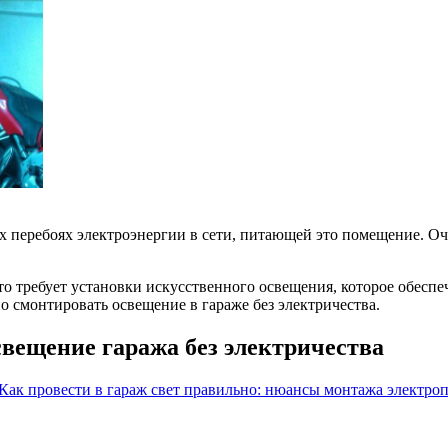
 перебоях электроэнергии в сети, питающей это помещение. Оче
что требует установки искусственного освещения, которое обес
о смонтировать освещение в гараже без электричества.
вещение гаража без электричества
Как провести в гараж свет правильно: нюансы монтажа электро