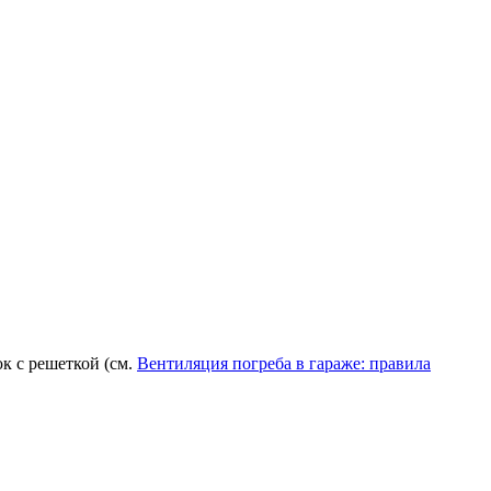
к с решеткой (см.
Вентиляция погреба в гараже: правила