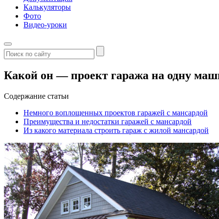
Калькуляторы
Фото
Видео-уроки
Какой он — проект гаража на одну маш
Содержание статьи
Немного воплощенных проектов гаражей с мансардой
Преимущества и недостатки гаражей с мансардой
Из какого материала строить гараж с жилой мансардой