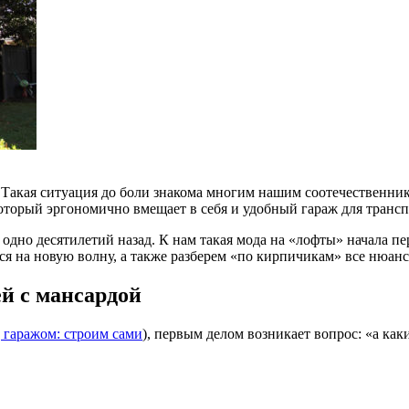
т… Такая ситуация до боли знакома многим нашим соотечественни
оторый эргономично вмещает в себя и удобный гараж для транс
 одно десятилетий назад. К нам такая мода на «лофты» начала пе
я на новую волну, а также разберем «по кирпичикам» все нюанс
й с мансардой
 гаражом: строим сами
), первым делом возникает вопрос: «а ка