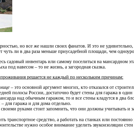
ностью, но все же нашли своих фанатов. И это не удивительно,
т чуть ли в два раза меньше приусадебной площади, чем одноур
 весь садовый инвентарь или самому поселиться на мансардном 
ха под навесом – то не жизнь, а загородная сказка.
о проживания решается не каждый по нескольким причинам:
тнице
– это основной аргумент многих, кто отказался от строител
дней полосы России, достаточно будет стены для гаража в один
нсарда над обычным гаражом, то и все стены кладутся в два бло
– для гаража и для дома отдельно.
ой своими руками стоит запомнить, что они должны учитывать и 
нить транспортное средство, а работать на станках или постоянн
оительстве нужно особое внимание уделить звукоизоляции стен