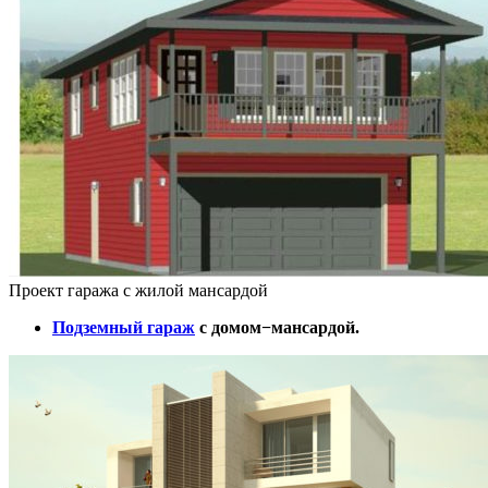
Проект гаража с жилой мансардой
Подземный гараж
с домом−мансардой.