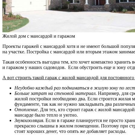
Жилой дом с мансардой и гаражом
Проекты гаражей с мансардой хотя и не имеют большой популяр
на участке. Постройка с мансардой или вторым этажом занимае
Такая особенность выгодна тем, кто хочет компактно хранить
и гаражом у наших садоводов. Если обустроить еще и зону отды
А вот строить такой гараж с жилой мансардой для постоянног
Неудобно каждый раз подниматься в жилую зону по лес
Больше затрат на стеновой материал.
Например, для сре
жилой постройки необходимо два. Если строится жилая ма
фундаменте, так как не нужно закладывать два различных 
Отопление
. Для тех, кто строит гараж с жилой мансард
мансарде было тепло и уютно.
Звукоизоляция
. Если в гараже планируется не просто хра
прекрасно слышны в жилом помещении. Поэтому при стр
стоят хороших денег, что опять же добавляет расходы.