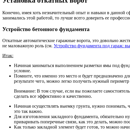
Установка откатных ворот
Конечно, имея хоть незначительный опыт и навыки в данной сф
занимались этой работой, то лучше всего доверить ее профессио
Устройство бетонного фундамента
Откатные автоматические гаражные ворота, это довольно жестк
не маловажную роль (см.
Устройство фундамента под гараж: в
Итак:
Начиная заниматься выполнением разметки ямы под фунда
условие.
Помните, что именно это место и будет предназначено для
результате чего, можно легко получить нужный периметр 
Внимание: В том случае, если вы пожелаете самостоятель
сделать все эффективно и качественно.
Начиная осуществлять выемку грунта, нужно понимать, чт
это так важно.
Для изготовления закладного фундамента, обязательно н
приваривать поперечные связи, как это делать, можно по
Как только закладной элемент будет готов, то можно начи