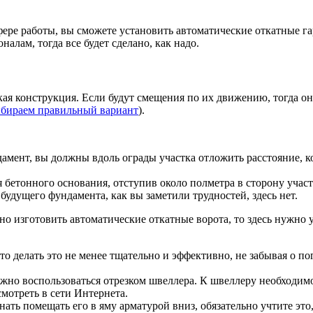
ере работы, вы сможете установить автоматические откатные га
налам, тогда все будет сделано, как надо.
ая конструкция. Если будут смещения по их движению, тогда они
ыбираем правильный вариант
).
мент, вы должны вдоль ограды участка отложить расстояние, ко
 бетонного основания, отступив около полметра в сторону участк
будущего фундамента, как вы заметили трудностей, здесь нет.
но изготовить автоматические откатные ворота, то здесь нужно у
о делать это не менее тщательно и эффективно, не забывая о по
ужно воспользоваться отрезком швеллера. К швеллеру необходим
смотреть в сети Интернета.
нать помещать его в яму арматурой вниз, обязательно учтите эт