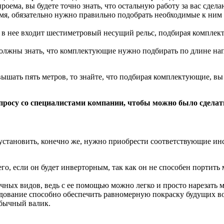
роема, вы будете точно знать, что остальную работу за вас сдел
емя, обязательно нужно правильно подобрать необходимые к ни
о в нее входит шестиметровый несущий рельс, подбирая комплек
должны знать, что комплектующие нужно подбирать по длине нап
вышать пять метров, то знайте, что подбирая комплектующие, в
опросу со специалистами компании, чтобы можно было сдел
установить, конечно же, нужно приобрести соответствующие инст
его, если он будет инверторным, так как он не способен портить
ичных видов, ведь с ее помощью можно легко и просто нарезать м
дование способно обеспечить равномерную покраску будущих ворот
обычный валик.